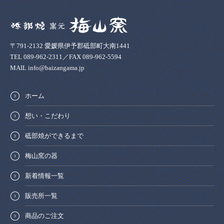
〒791-2132 愛媛県伊予郡砥部町大南1441
TEL 089-962-2311／FAX 089-962-5594
MAIL info@baizangama.jp
ホーム
想い・こだわり
砥部焼ができるまで
梅山窯の器
新着情報一覧
販売所一覧
商品のご注文