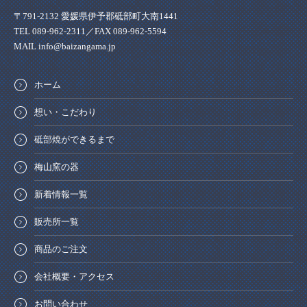
〒791-2132 愛媛県伊予郡砥部町大南1441
TEL 089-962-2311／FAX 089-962-5594
MAIL info@baizangama.jp
ホーム
想い・こだわり
砥部焼ができるまで
梅山窯の器
新着情報一覧
販売所一覧
商品のご注文
会社概要・アクセス
お問い合わせ