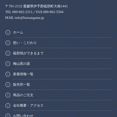
〒791-2132 愛媛県伊予郡砥部町大南1441
TEL 089-962-2311／FAX 089-962-5594
MAIL info@baizangama.jp
ホーム
想い・こだわり
砥部焼ができるまで
梅山窯の器
新着情報一覧
販売所一覧
商品のご注文
会社概要・アクセス
お問い合わせ