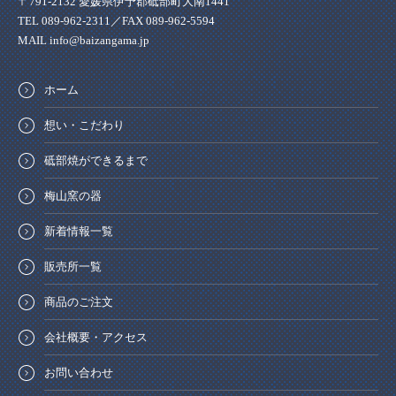
〒791-2132 愛媛県伊予郡砥部町大南1441
TEL 089-962-2311／FAX 089-962-5594
MAIL info@baizangama.jp
ホーム
想い・こだわり
砥部焼ができるまで
梅山窯の器
新着情報一覧
販売所一覧
商品のご注文
会社概要・アクセス
お問い合わせ