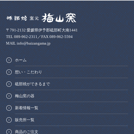
〒791-2132 愛媛県伊予郡砥部町大南1441
TEL 089-962-2311／FAX 089-962-5594
MAIL info@baizangama.jp
ホーム
想い・こだわり
砥部焼ができるまで
梅山窯の器
新着情報一覧
販売所一覧
商品のご注文