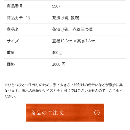
商品番号
9907
商品カテゴリ
茶漬け碗
飯碗
商品名
茶漬け碗 赤線三つ葉
サイズ
直径15.5cm × 高さ7.8cm
重量
400 g
価格
2860 円
※ひとつひとつ手作りのため、形・大きさ・絵付けの色合いなどが微妙に異
なります。表示の画像やサイズと全く同じではございませんので、ご了承く
ださい。
商品のご注文