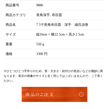
商品番号
9886
商品カテゴリ
長角深手
布目皿
商品名
7.5寸長角布目皿 深手 縁呉須巻
サイズ
縦16cm × 横22.5cm × 高さ2.5cm
重量
550 g
価格
3300 円
※ひとつひとつ手作りのため、形・大きさ・絵付けの色合いなどが微妙に異
なります。表示の画像やサイズと全く同じではございませんので、ご了承く
ださい。
商品のご注文