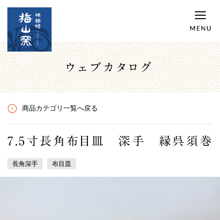
ウェブカタログ
商品カテゴリ一覧へ戻る
7.5寸長角布目皿 深手 縁呉須巻
長角深手
布目皿