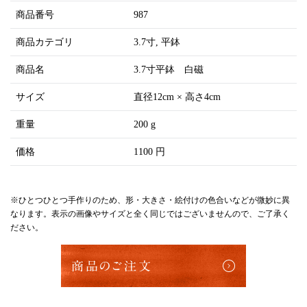
商品番号
987
商品カテゴリ
3.7寸
平鉢
商品名
3.7寸平鉢 白磁
サイズ
直径12cm × 高さ4cm
重量
200 g
価格
1100 円
※ひとつひとつ手作りのため、形・大きさ・絵付けの色合いなどが微妙に異
なります。表示の画像やサイズと全く同じではございませんので、ご了承く
ださい。
商品のご注文