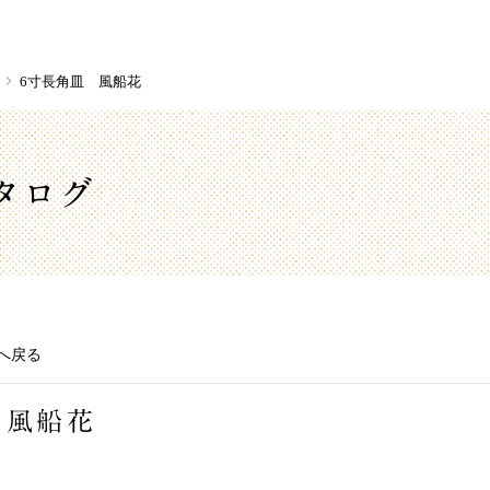
6寸長角皿 風船花
タログ
へ戻る
 風船花