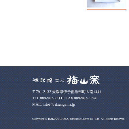
〒791-2132 愛媛県伊予郡砥部町大南1441
TEL 089-962-2311／FAX 089-962-5594
MAIL info@baizangama.jp
Copyright © BAIZAN-GAMA, Umenoseitousyo co., Ltd. All Rights Reserved.