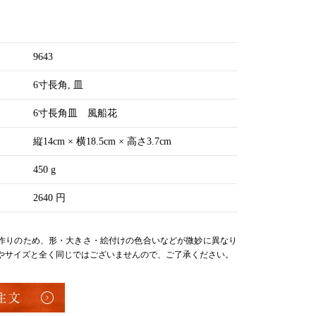
9643
6寸長角
皿
6寸長角皿 風船花
縦14cm × 横18.5cm × 高さ3.7cm
450 g
2640 円
作りのため、形・大きさ・絵付けの色合いなどが微妙に異なり
やサイズと全く同じではございませんので、ご了承ください。
注文