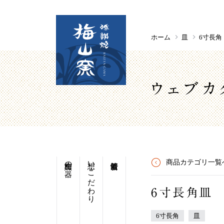
ホーム
皿
6寸長角
ウェブカ
梅山窯の器
想い・こだわり
商品カテゴリ一覧
6寸長角皿
6寸長角
皿