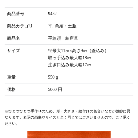
商品番号
9452
商品カテゴリ
平
急須・土瓶
商品名
平急須 細唐草
サイズ
径最大11㎝×高さ9㎝（蓋込み）
取っ手込み最大幅18㎝
注ぎ口込み最大幅17㎝
重量
550 g
価格
5060 円
※ひとつひとつ手作りのため、形・大きさ・絵付けの色合いなどが微妙に異
なります。表示の画像やサイズと全く同じではございませんので、ご了承く
ださい。