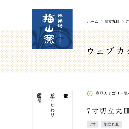
ホーム
切立丸皿
7
ウェブカ
梅山窯の器
想い・こだわり
商品カテゴリ一覧
7寸切立丸
7寸
切立丸皿