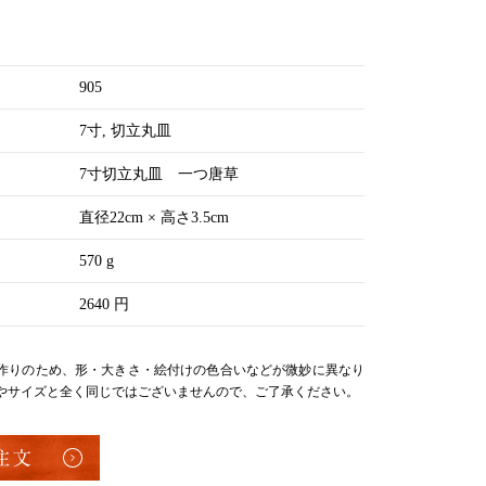
905
7寸
切立丸皿
7寸切立丸皿 一つ唐草
直径22cm × 高さ3.5cm
570 g
2640 円
作りのため、形・大きさ・絵付けの色合いなどが微妙に異なり
やサイズと全く同じではございませんので、ご了承ください。
注文