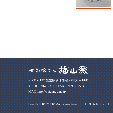
〒791-2132 愛媛県伊予郡砥部町大南1441
TEL 089-962-2311／FAX 089-962-5594
MAIL info@baizangama.jp
Copyright © BAIZAN-GAMA, Umenoseitousyo co., Ltd. All Rights Reserved.