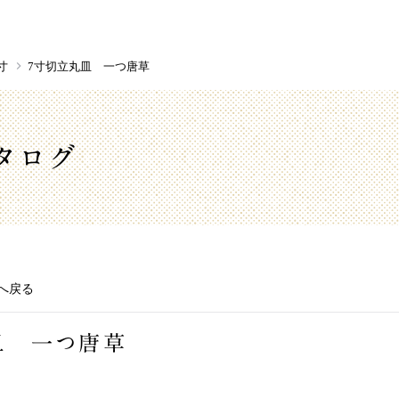
寸
7寸切立丸皿 一つ唐草
タログ
へ戻る
皿 一つ唐草