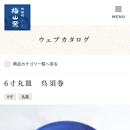
ウェブカタログ
商品カテゴリ一覧へ戻る
6寸丸皿 呉須巻
6寸
丸皿