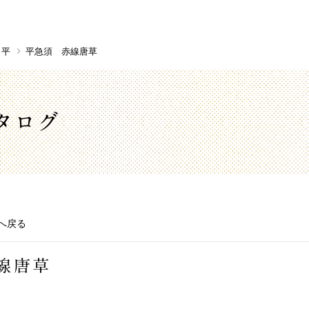
平
平急須 赤線唐草
タログ
へ戻る
線唐草