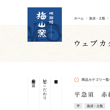
ホーム
急須・土瓶
ウェブカ
梅山窯の器
想い・こだわり
商品カテゴリ一覧
平急須 赤
平
急須・土瓶