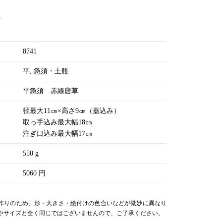
す
8741
平
急須・土瓶
平急須 赤線唐草
径最大11㎝×高さ9㎝（蓋込み）
取っ手込み最大幅18㎝
注ぎ口込み最大幅17㎝
550 g
5060 円
作りのため、形・大きさ・絵付けの色合いなどが微妙に異なり
やサイズと全く同じではございませんので、ご了承ください。