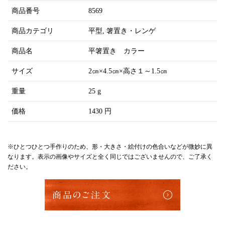
商品番号
8569
商品カテゴリ
平型
箸置き・レンゲ
商品名
平箸置き カラー
サイズ
2㎝×4.5㎝×高さ１～1.5㎝
重量
25 g
価格
1430 円
※ひとつひとつ手作りのため、形・大きさ・絵付けの色合いなどが微妙に異
なります。表示の画像やサイズと全く同じではございませんので、ご了承く
ださい。
商品のご注文