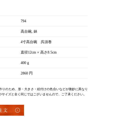
794
高台碗
鉢
4寸高台碗 呉須巻
直径12cm × 高さ8.5cm
400 g
2860 円
作りのため、形・大きさ・絵付けの色合いなどが微妙に異なり
やサイズと全く同じではございませんので、ご了承ください。
注文