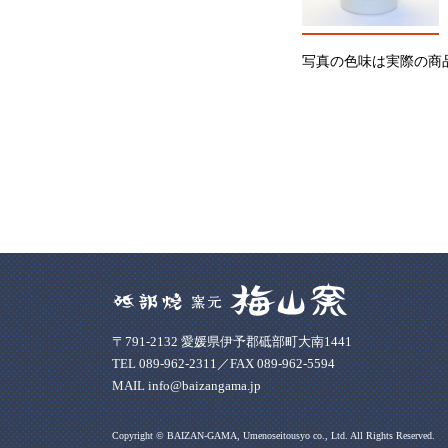
写真の色味は実際の商
〒791-2132 愛媛県伊予郡砥部町大南1441
TEL 089-962-2311／FAX 089-962-5594
MAIL info@baizangama.jp
Copyright © BAIZAN-GAMA, Umenoseitousyo co., Ltd. All Rights Reserved.