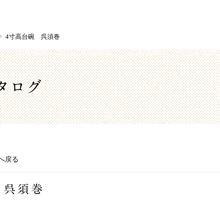
4寸高台碗 呉須巻
タログ
へ戻る
 呉須巻