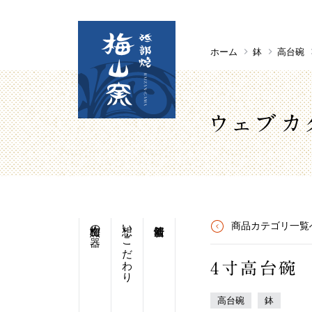
ホーム
鉢
高台碗
ウェブカ
梅山窯の器
想い・こだわり
商品カテゴリ一覧
4寸高台碗
高台碗
鉢