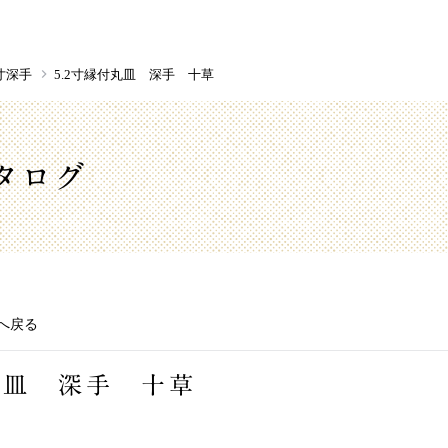
2寸深手
5.2寸縁付丸皿 深手 十草
タログ
へ戻る
付丸皿 深手 十草