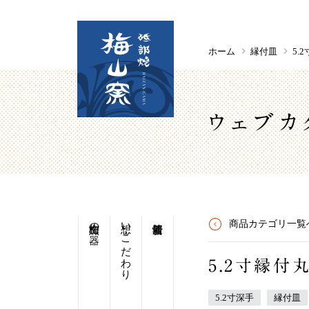
ホーム
縁付皿
5.
ウェブカ
梅山窯の器
想い・こだわり
商品カテゴリ一覧
5.2寸縁
5.2寸深手
縁付皿