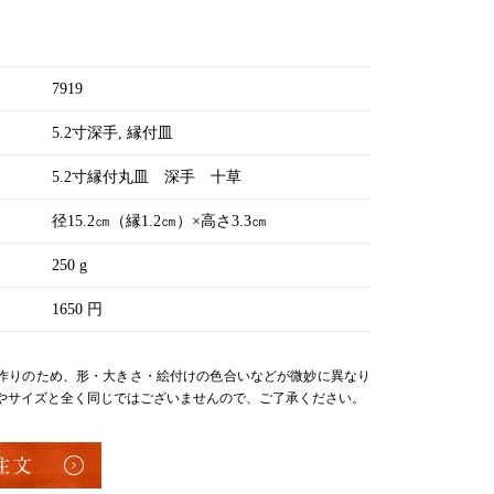
7919
5.2寸深手
縁付皿
5.2寸縁付丸皿 深手 十草
径15.2㎝（縁1.2㎝）×高さ3.3㎝
250 g
1650 円
作りのため、形・大きさ・絵付けの色合いなどが微妙に異なり
やサイズと全く同じではございませんので、ご了承ください。
注文