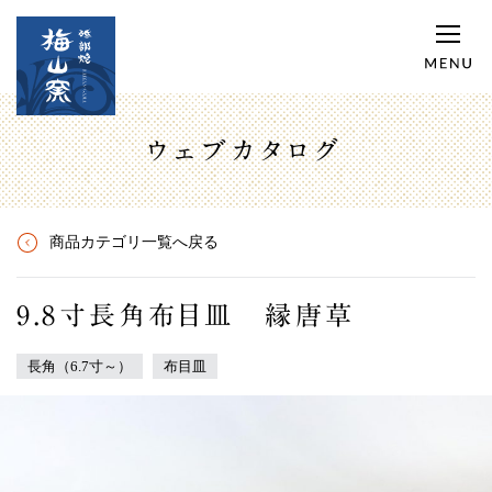
ウェブカタログ
商品カテゴリ一覧へ戻る
9.8寸長角布目皿 縁唐草
長角（6.7寸～）
布目皿