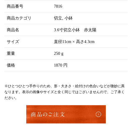
商品番号
7816
商品カテゴリ
切立
小鉢
商品名
3.6寸切立小鉢 赤太陽
サイズ
直径11cm × 高さ4.3cm
重量
250 g
価格
1870 円
※ひとつひとつ手作りのため、形・大きさ・絵付けの色合いなどが微妙に異
なります。表示の画像やサイズと全く同じではございませんので、ご了承く
ださい。
商品のご注文