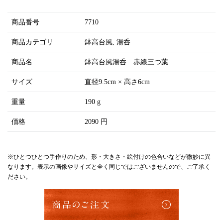
商品番号
7710
商品カテゴリ
鉢高台風
湯呑
商品名
鉢高台風湯呑 赤線三つ葉
サイズ
直径9.5cm × 高さ6cm
重量
190 g
価格
2090 円
※ひとつひとつ手作りのため、形・大きさ・絵付けの色合いなどが微妙に異
なります。表示の画像やサイズと全く同じではございませんので、ご了承く
ださい。
商品のご注文