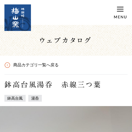
ウェブカタログ
商品カテゴリ一覧へ戻る
鉢高台風湯呑 赤線三つ葉
鉢高台風
湯呑