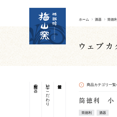
ホーム
酒器
筒徳
ウェブカ
梅山窯の器
想い・こだわり
商品カテゴリ一覧
筒徳利 小
筒徳利
酒器