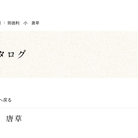
利
筒徳利 小 唐草
タログ
へ戻る
 唐草