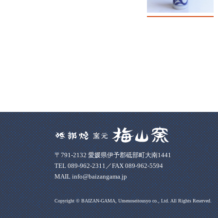
〒791-2132 愛媛県伊予郡砥部町大南1441
TEL 089-962-2311／FAX 089-962-5594
MAIL info@baizangama.jp
Copyright © BAIZAN-GAMA, Umenoseitousyo co., Ltd. All Rights Reserved.