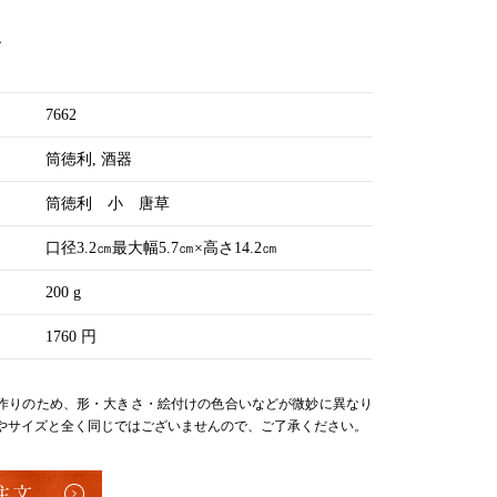
す
7662
筒徳利
酒器
筒徳利 小 唐草
口径3.2㎝最大幅5.7㎝×高さ14.2㎝
200 g
1760 円
作りのため、形・大きさ・絵付けの色合いなどが微妙に異なり
やサイズと全く同じではございませんので、ご了承ください。
注文