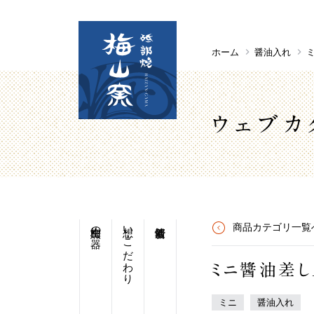
ホーム
醤油入れ
ウェブカ
梅山窯の器
想い・こだわり
商品カテゴリ一覧
ミニ醬油差
ミニ
醤油入れ