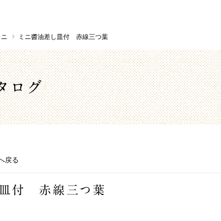
ミニ
ミニ醬油差し皿付 赤線三つ葉
タログ
へ戻る
し皿付 赤線三つ葉