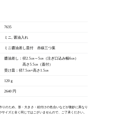
。
7635
ミニ
醤油入れ
ミニ醬油差し皿付 赤線三つ葉
醬油差し：径2.5㎝～5㎝（注ぎ口込み幅6㎝）
高さ5.5㎝（蓋付）
受け皿：径7.5㎝×高さ1.5㎝
120 g
2640 円
作りのため、形・大きさ・絵付けの色合いなどが微妙に異なり
やサイズと全く同じではございませんので、ご了承ください。