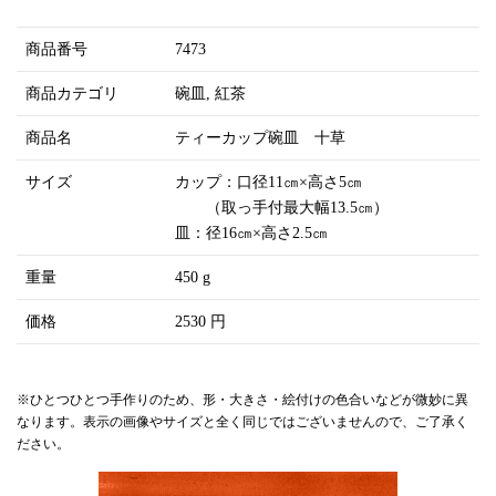
商品番号
7473
商品カテゴリ
碗皿
紅茶
商品名
ティーカップ碗皿 十草
サイズ
カップ：口径11㎝×高さ5㎝
（取っ手付最大幅13.5㎝）
皿：径16㎝×高さ2.5㎝
重量
450 g
価格
2530 円
※ひとつひとつ手作りのため、形・大きさ・絵付けの色合いなどが微妙に異
なります。表示の画像やサイズと全く同じではございませんので、ご了承く
ださい。