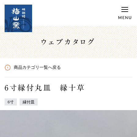
ウェブカタログ
商品カテゴリ一覧へ戻る
6寸縁付丸皿 縁十草
6寸
縁付皿