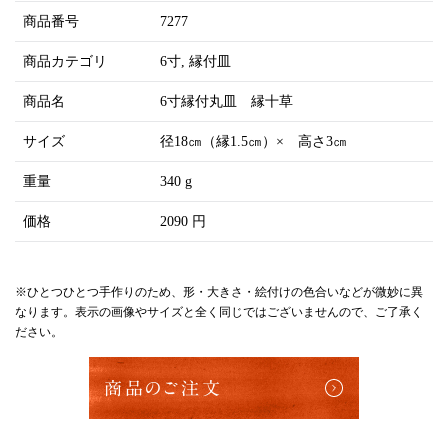
商品番号
7277
商品カテゴリ
6寸
縁付皿
商品名
6寸縁付丸皿 縁十草
サイズ
径18㎝（縁1.5㎝）× 高さ3㎝
重量
340 g
価格
2090 円
※ひとつひとつ手作りのため、形・大きさ・絵付けの色合いなどが微妙に異
なります。表示の画像やサイズと全く同じではございませんので、ご了承く
ださい。
商品のご注文