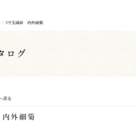
3寸玉縁鉢 内外細菊
タログ
へ戻る
 内外細菊