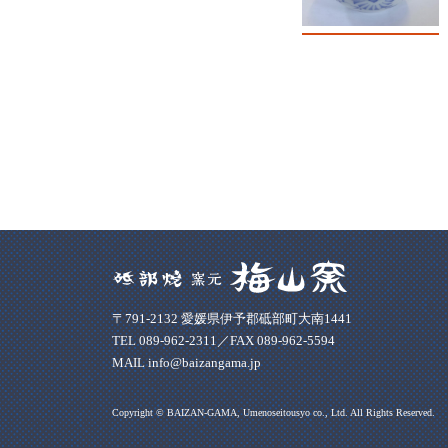
〒791-2132 愛媛県伊予郡砥部町大南1441
TEL 089-962-2311／FAX 089-962-5594
MAIL info@baizangama.jp
Copyright © BAIZAN-GAMA, Umenoseitousyo co., Ltd. All Rights Reserved.