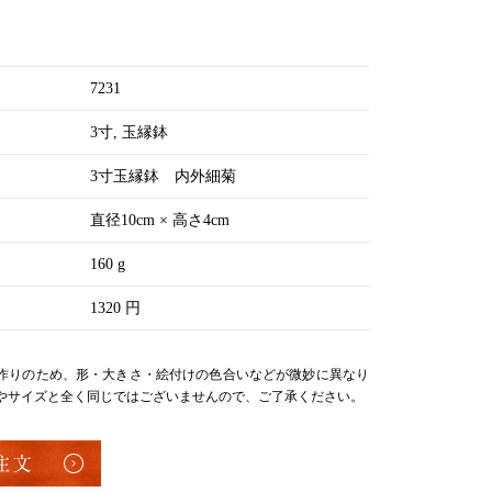
7231
3寸
玉縁鉢
3寸玉縁鉢 内外細菊
直径10cm × 高さ4cm
160 g
1320 円
作りのため、形・大きさ・絵付けの色合いなどが微妙に異なり
やサイズと全く同じではございませんので、ご了承ください。
注文