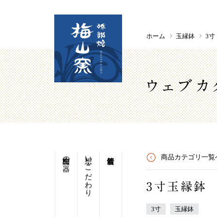
ホーム
玉縁鉢
3寸
ウェブカ
梅山窯の器
想い・こだわり
商品カテゴリ一覧
3寸玉縁鉢
3寸
玉縁鉢