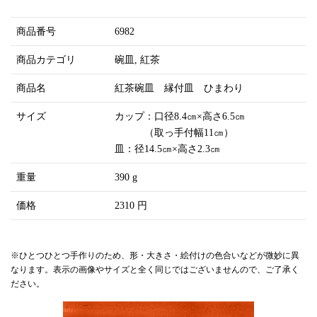
商品番号
6982
商品カテゴリ
碗皿
紅茶
商品名
紅茶碗皿 縁付皿 ひまわり
サイズ
カップ：口径8.4㎝×高さ6.5㎝
（取っ手付幅11㎝）
皿：径14.5㎝×高さ2.3㎝
重量
390 g
価格
2310 円
※ひとつひとつ手作りのため、形・大きさ・絵付けの色合いなどが微妙に異
なります。表示の画像やサイズと全く同じではございませんので、ご了承く
ださい。