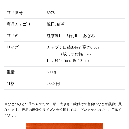
商品番号
6978
商品カテゴリ
碗皿
紅茶
商品名
紅茶碗皿 縁付皿 あざみ
サイズ
カップ：口径8.4㎝×高さ6.5㎝
（取っ手付幅11㎝）
皿：径14.5㎝×高さ2.3㎝
重量
390 g
価格
2530 円
※ひとつひとつ手作りのため、形・大きさ・絵付けの色合いなどが微妙に異
なります。表示の画像やサイズと全く同じではございませんので、ご了承く
ださい。