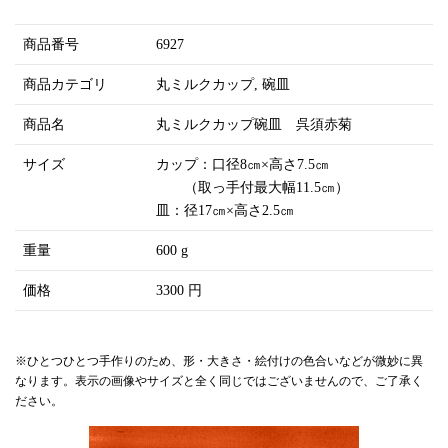
商品番号
6927
商品カテゴリ
丸ミルクカップ
碗皿
商品名
丸ミルクカップ碗皿 呉須赤菊
サイズ
カップ：口径8㎝×高さ7.5㎝
（取っ手付最大幅11.5㎝）
皿：径17㎝×高さ2.5㎝
重量
600 g
価格
3300 円
※ひとつひとつ手作りのため、形・大きさ・絵付けの色合いなどが微妙に異
なります。表示の画像やサイズと全く同じではございませんので、ご了承く
ださい。