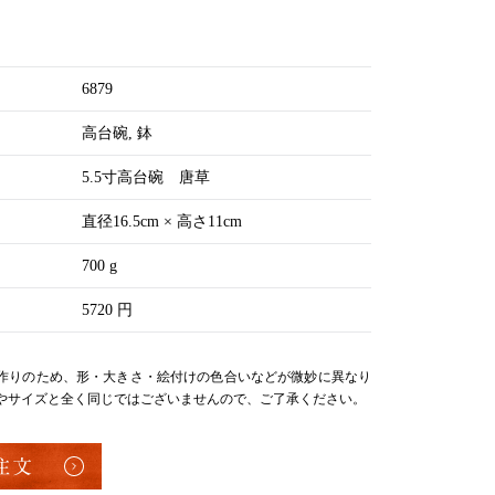
6879
高台碗
鉢
5.5寸高台碗 唐草
直径16.5cm × 高さ11cm
700 g
5720 円
作りのため、形・大きさ・絵付けの色合いなどが微妙に異なり
やサイズと全く同じではございませんので、ご了承ください。
注文