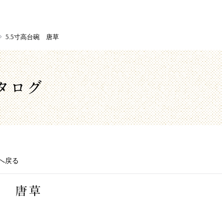
5.5寸高台碗 唐草
タログ
へ戻る
碗 唐草