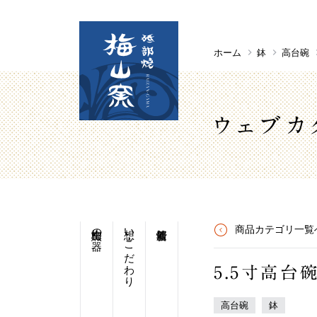
ホーム
鉢
高台碗
ウェブカ
梅山窯の器
想い・こだわり
商品カテゴリ一覧
5.5寸高台
高台碗
鉢