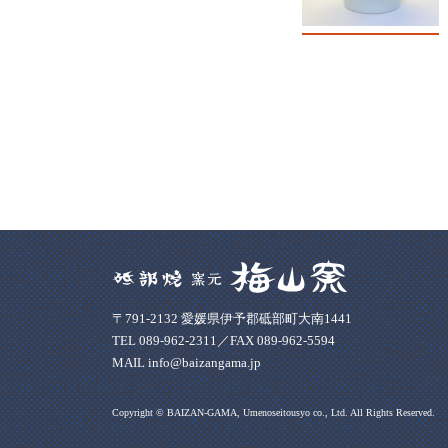
〒791-2132 愛媛県伊予郡砥部町大南1441
TEL 089-962-2311／FAX 089-962-5594
MAIL info@baizangama.jp
Copyright © BAIZAN-GAMA, Umenoseitousyo co., Ltd. All Rights Reserved.