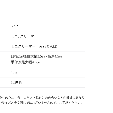
。
6592
ミニ
クリーマー
ミニクリーマー 赤花とんぼ
口径2㎝径最大幅3.5㎝×高さ4.5㎝
手付き最大幅4.5㎝
40 g
1320 円
作りのため、形・大きさ・絵付けの色合いなどが微妙に異なり
やサイズと全く同じではございませんので、ご了承ください。