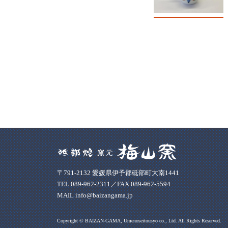
〒791-2132 愛媛県伊予郡砥部町大南1441
TEL 089-962-2311／FAX 089-962-5594
MAIL info@baizangama.jp
Copyright © BAIZAN-GAMA, Umenoseitousyo co., Ltd. All Rights Reserved.