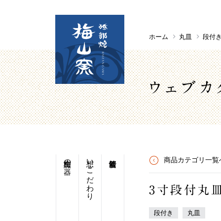
ホーム
丸皿
段付
ウェブカ
梅山窯の器
想い・こだわり
商品カテゴリ一覧
3寸段付丸
段付き
丸皿