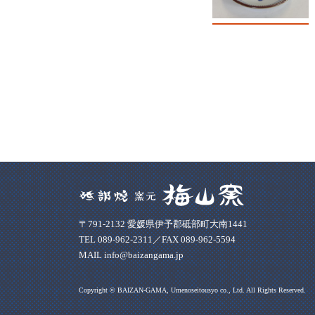
〒791-2132 愛媛県伊予郡砥部町大南1441
TEL 089-962-2311／FAX 089-962-5594
MAIL info@baizangama.jp
Copyright © BAIZAN-GAMA, Umenoseitousyo co., Ltd. All Rights Reserved.