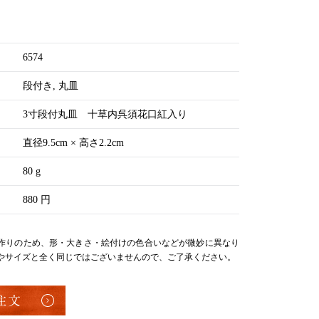
6574
段付き
丸皿
3寸段付丸皿 十草内呉須花口紅入り
直径9.5cm × 高さ2.2cm
80 g
880 円
作りのため、形・大きさ・絵付けの色合いなどが微妙に異なり
やサイズと全く同じではございませんので、ご了承ください。
注文