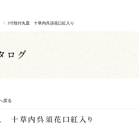
き
3寸段付丸皿 十草内呉須花口紅入り
タログ
へ戻る
皿 十草内呉須花口紅入り