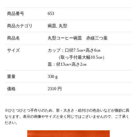
商品番号
653
商品カテゴリ
碗皿
丸型
商品名
丸型コーヒー碗皿 赤線三つ葉
サイズ
カップ：口径7.5㎝×高さ6㎝
（取っ手付最大幅10.5㎝）
皿：径13㎝×高さ2㎝
重量
330 g
価格
2310 円
※ひとつひとつ手作りのため、形・大きさ・絵付けの色合いなどが微妙に異
なります。表示の画像やサイズと全く同じではございませんので、ご了承く
ださい。