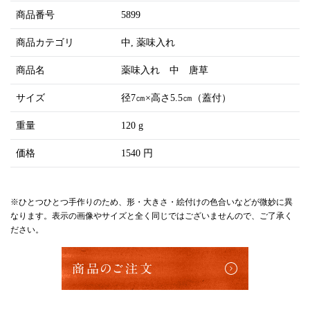
商品番号
5899
商品カテゴリ
中
薬味入れ
商品名
薬味入れ 中 唐草
サイズ
径7㎝×高さ5.5㎝（蓋付）
重量
120 g
価格
1540 円
※ひとつひとつ手作りのため、形・大きさ・絵付けの色合いなどが微妙に異
なります。表示の画像やサイズと全く同じではございませんので、ご了承く
ださい。
商品のご注文