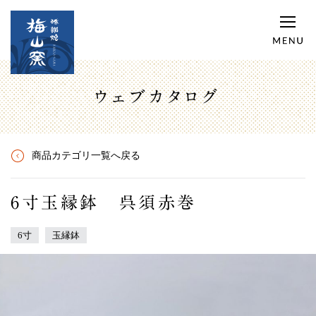
ウェブカタログ
商品カテゴリ一覧へ戻る
6寸玉縁鉢 呉須赤巻
6寸
玉縁鉢