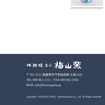
〒791-2132 愛媛県伊予郡砥部町大南1441
TEL 089-962-2311／FAX 089-962-5594
MAIL info@baizangama.jp
Copyright © BAIZAN-GAMA, Umenoseitousyo co., Ltd. All Rights Reserved.