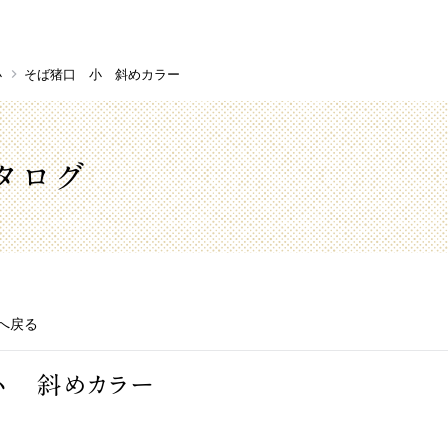
小
そば猪口 小 斜めカラー
タログ
へ戻る
小 斜めカラー