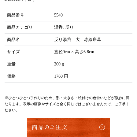
商品番号
5540
商品カテゴリ
湯呑
反り
商品名
反り湯呑 大 赤線唐草
サイズ
直径9cm × 高さ6.8cm
重量
200 g
価格
1760 円
※ひとつひとつ手作りのため、形・大きさ・絵付けの色合いなどが微妙に異
なります。表示の画像やサイズと全く同じではございませんので、ご了承く
ださい。
商品のご注文