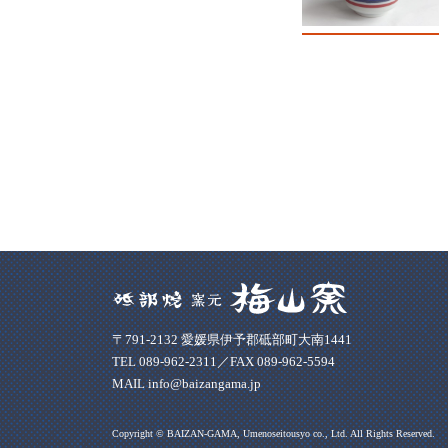
〒791-2132 愛媛県伊予郡砥部町大南1441
TEL 089-962-2311／FAX 089-962-5594
MAIL info@baizangama.jp
Copyright © BAIZAN-GAMA, Umenoseitousyo co., Ltd. All Rights Reserved.