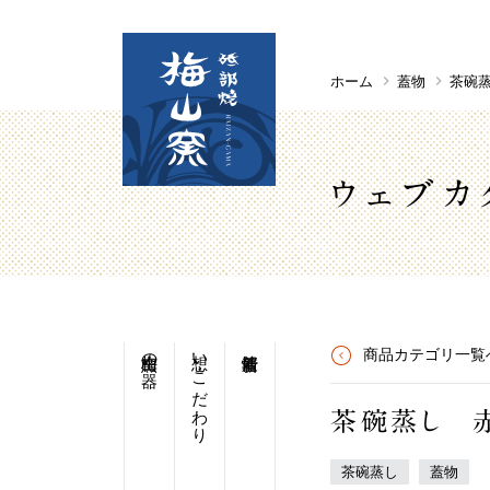
ホーム
蓋物
茶碗
ウェブカ
梅山窯の器
想い・こだわり
商品カテゴリ一覧
茶碗蒸し 
茶碗蒸し
蓋物