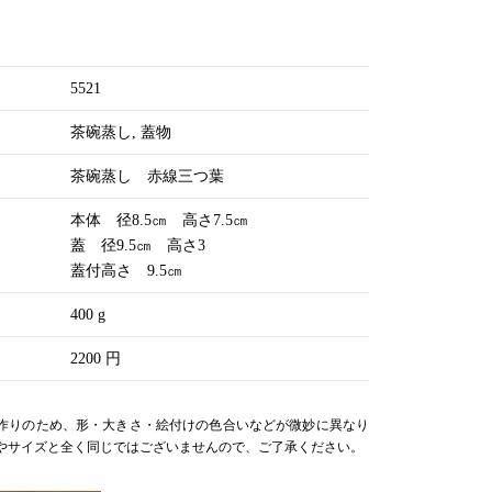
5521
茶碗蒸し
蓋物
茶碗蒸し 赤線三つ葉
本体 径8.5㎝ 高さ7.5㎝
蓋 径9.5㎝ 高さ3
蓋付高さ 9.5㎝
400 g
2200 円
作りのため、形・大きさ・絵付けの色合いなどが微妙に異なり
やサイズと全く同じではございませんので、ご了承ください。