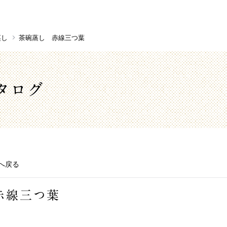
蒸し
茶碗蒸し 赤線三つ葉
タログ
へ戻る
赤線三つ葉