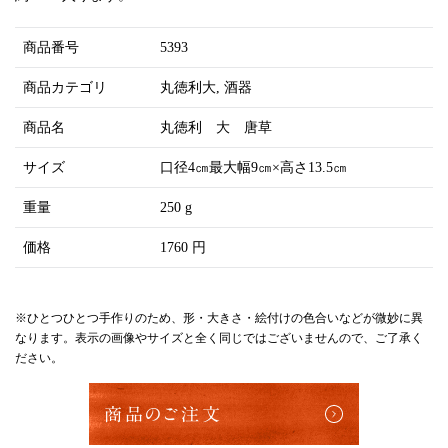
商品番号
5393
商品カテゴリ
丸徳利大
酒器
商品名
丸徳利 大 唐草
サイズ
口径4㎝最大幅9㎝×高さ13.5㎝
重量
250 g
価格
1760 円
※ひとつひとつ手作りのため、形・大きさ・絵付けの色合いなどが微妙に異
なります。表示の画像やサイズと全く同じではございませんので、ご了承く
ださい。
商品のご注文