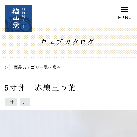
ウェブカタログ
商品カテゴリ一覧へ戻る
5寸丼 赤線三つ葉
5寸
丼