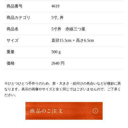
商品番号
4619
商品カテゴリ
5寸
丼
商品名
5寸丼 赤線三つ葉
サイズ
直径15.5cm × 高さ6.5cm
重量
500 g
価格
2640 円
※ひとつひとつ手作りのため、形・大きさ・絵付けの色合いなどが微妙に異
なります。表示の画像やサイズと全く同じではございませんので、ご了承く
ださい。
商品のご注文