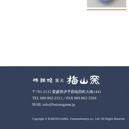
〒791-2132 愛媛県伊予郡砥部町大南1441
TEL 089-962-2311／FAX 089-962-5594
MAIL info@baizangama.jp
Copyright © BAIZAN-GAMA, Umenoseitousyo co., Ltd. All Rights Reserved.