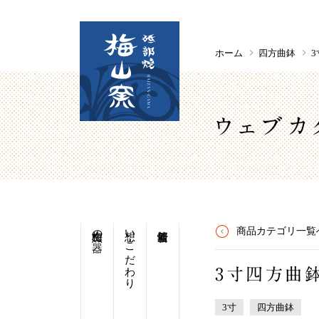
ホーム
四方曲鉢
3
ウェブカ
梅山窯の器
想い・こだわり
商品カテゴリ一覧
3寸四方曲
3寸
四方曲鉢