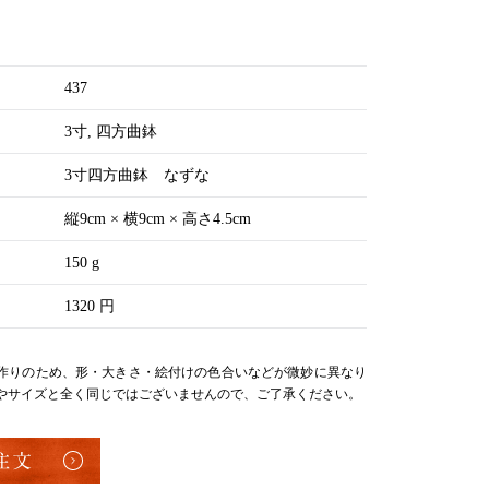
437
3寸
四方曲鉢
3寸四方曲鉢 なずな
縦9cm × 横9cm × 高さ4.5cm
150 g
1320 円
作りのため、形・大きさ・絵付けの色合いなどが微妙に異なり
やサイズと全く同じではございませんので、ご了承ください。
注文