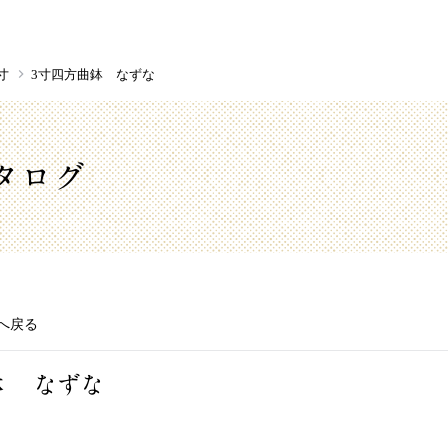
寸
3寸四方曲鉢 なずな
タログ
へ戻る
鉢 なずな