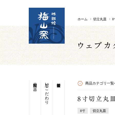
ホーム
切立丸皿
8
ウェブカ
梅山窯の器
想い・こだわり
商品カテゴリ一覧
8寸切立丸
8寸
切立丸皿