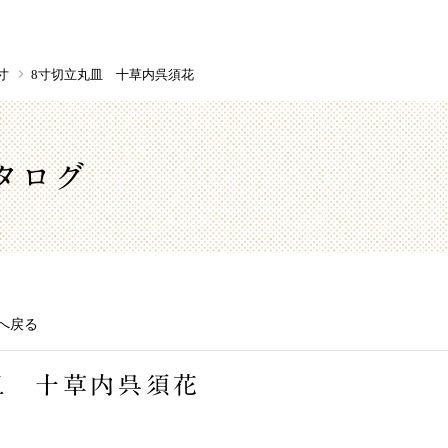
寸
8寸切立丸皿 十草内呉須花
タログ
へ戻る
皿 十草内呉須花