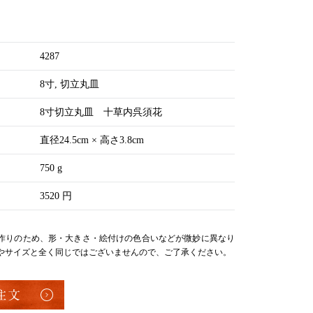
4287
8寸
切立丸皿
8寸切立丸皿 十草内呉須花
直径24.5cm × 高さ3.8cm
750 g
3520 円
作りのため、形・大きさ・絵付けの色合いなどが微妙に異なり
やサイズと全く同じではございませんので、ご了承ください。
注文