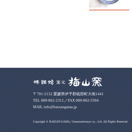
〒791-2132 愛媛県伊予郡砥部町大南1441
TEL 089-962-2311／FAX 089-962-5594
MAIL info@baizangama.jp
Copyright © BAIZAN-GAMA, Umenoseitousyo co., Ltd. All Rights Reserved.