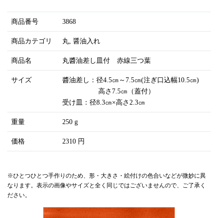
商品番号
3868
商品カテゴリ
丸
醤油入れ
商品名
丸醬油差し皿付 赤線三つ葉
サイズ
醬油差し：径4.5㎝～7.5㎝(注ぎ口込幅10.5㎝)
高さ7.5㎝（蓋付）
受け皿：径8.3㎝×高さ2.3㎝
重量
250 g
価格
2310 円
※ひとつひとつ手作りのため、形・大きさ・絵付けの色合いなどが微妙に異
なります。表示の画像やサイズと全く同じではございませんので、ご了承く
ださい。