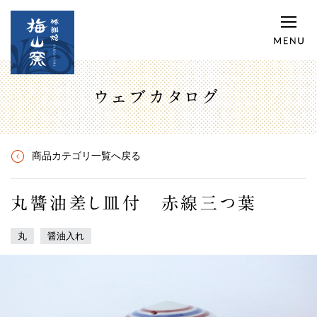
ウェブカタログ
商品カテゴリ一覧へ戻る
丸醬油差し皿付 赤線三つ葉
丸
醤油入れ