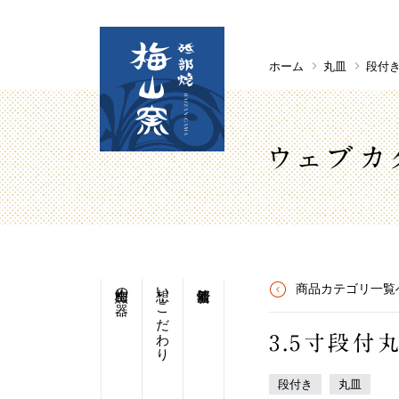
ホーム
丸皿
段付
ウェブカ
梅山窯の器
想い・こだわり
商品カテゴリ一覧
3.5寸段付
段付き
丸皿