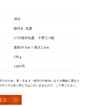
3832
段付き
丸皿
3.5寸段付丸皿 十草三つ紋
直径10.5cm × 高さ2.5cm
130 g
1320 円
作りのため、形・大きさ・絵付けの色合いなどが微妙に異なり
やサイズと全く同じではございませんので、ご了承ください。
注文