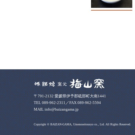
〒791-2132 愛媛県伊予郡砥部町大南1441
TEL 089-962-2311／FAX 089-962-5594
MAIL info@baizangama.jp
Copyright © BAIZAN-GAMA, Umenoseitousyo co., Ltd. All Rights Reserved.