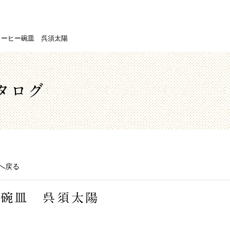
コーヒー碗皿 呉須太陽
タログ
へ戻る
ー碗皿 呉須太陽