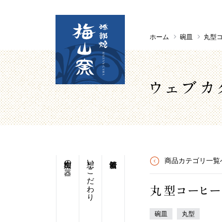
ホーム
碗皿
丸型
ウェブカ
梅山窯の器
想い・こだわり
商品カテゴリ一覧
丸型コーヒ
碗皿
丸型