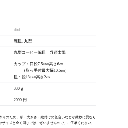
353
碗皿
丸型
丸型コーヒー碗皿 呉須太陽
カップ：口径7.5㎝×高さ6㎝
（取っ手付最大幅10.5㎝）
皿：径13㎝×高さ2㎝
330 g
2090 円
作りのため、形・大きさ・絵付けの色合いなどが微妙に異なり
やサイズと全く同じではございませんので、ご了承ください。