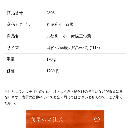
商品番号
2893
商品カテゴリ
丸徳利小
酒器
商品名
丸徳利 小 赤線三つ葉
サイズ
口径3.7㎝最大幅7㎝×高さ11㎝
重量
170 g
価格
1760 円
※ひとつひとつ手作りのため、形・大きさ・絵付けの色合いなどが微妙に異
なります。表示の画像やサイズと全く同じではございませんので、ご了承く
ださい。
商品のご注文