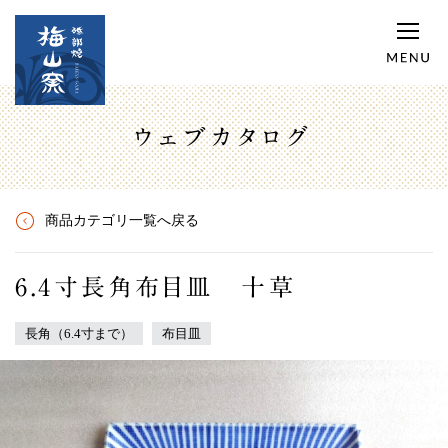
ウェブカタログ
商品カテゴリ一覧へ戻る
6.4寸長角布目皿 十草
長角（6.4寸まで）
布目皿