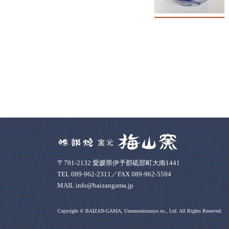
〒791-2132 愛媛県伊予郡砥部町大南1441
TEL 089-962-2311／FAX 089-962-5594
MAIL info@baizangama.jp
Copyright © BAIZAN-GAMA, Umenoseitousyo co., Ltd. All Rights Reserved.