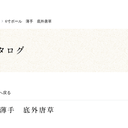
6寸ボール 薄手 底外唐草
タログ
へ戻る
 薄手 底外唐草