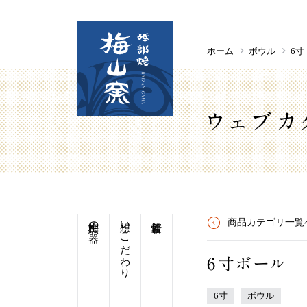
ホーム
ボウル
6寸
ウェブカ
梅山窯の器
想い・こだわり
商品カテゴリ一覧
6寸ボール
6寸
ボウル