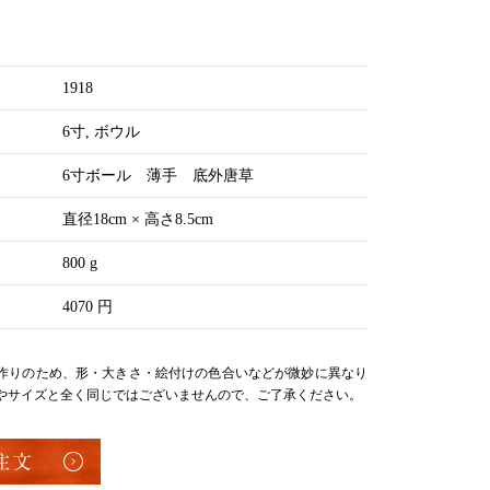
1918
6寸
ボウル
6寸ボール 薄手 底外唐草
直径18cm × 高さ8.5cm
800 g
4070 円
作りのため、形・大きさ・絵付けの色合いなどが微妙に異なり
やサイズと全く同じではございませんので、ご了承ください。
注文