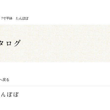
7寸平鉢 たんぽぽ
タログ
へ戻る
たんぽぽ