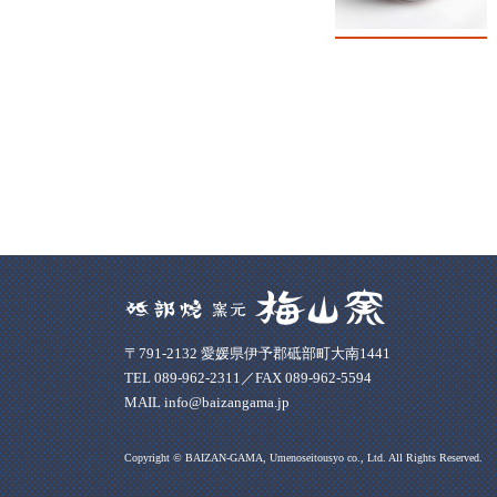
〒791-2132 愛媛県伊予郡砥部町大南1441
TEL 089-962-2311／FAX 089-962-5594
MAIL info@baizangama.jp
Copyright © BAIZAN-GAMA, Umenoseitousyo co., Ltd. All Rights Reserved.