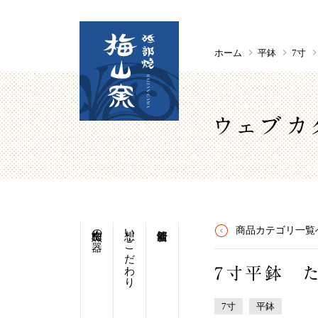
ホーム
平鉢
7寸
ウェブカ
梅山窯の器
想い・こだわり
商品カテゴリ一覧
7寸平鉢 
7寸
平鉢