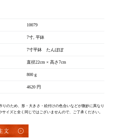
10079
7寸
平鉢
7寸平鉢 たんぽぽ
直径22cm × 高さ7cm
800 g
4620 円
作りのため、形・大きさ・絵付けの色合いなどが微妙に異なり
やサイズと全く同じではございませんので、ご了承ください。
注文