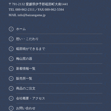
〒791-2132 愛媛県伊予郡砥部町大南1441
TEL 089-962-2311／FAX 089-962-5594
MAIL info@baizangama.jp
ホーム
想い・こだわり
砥部焼ができるまで
梅山窯の器
新着情報一覧
販売所一覧
商品のご注文
会社概要・アクセス
お問い合わせ