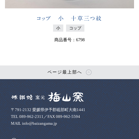
コップ 小 十草三つ紋
小
コップ
商品番号：6798
ページ最上部へ
〒791-2132 愛媛県伊予郡砥部町大南1441
TEL 089-962-2311／FAX 089-962-5594
MAIL info@baizangama.jp