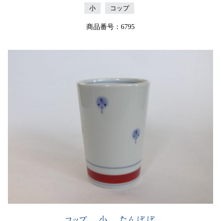
小
コップ
商品番号：6795
コップ 小 たんぽぽ