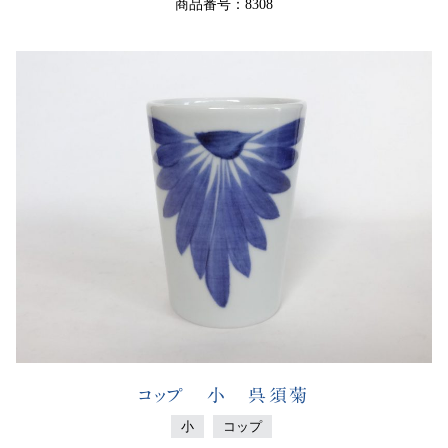
商品番号：8308
コップ 小 呉須菊
小
コップ