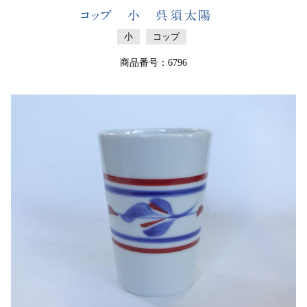
コップ 小 呉須太陽
小
コップ
商品番号：6796