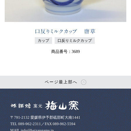
口反りミルクカップ 唐草
カップ
口反りミルクカップ
商品番号：3689
ページ最上部へ
〒791-2132 愛媛県伊予郡砥部町大南1441
TEL 089-962-2311／FAX 089-962-5594
MAIL info@baizangama.jp